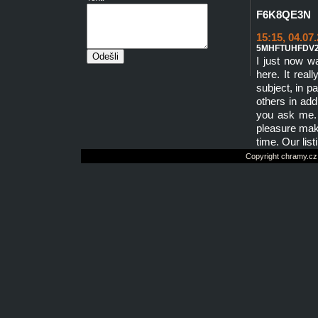
F6K8QE3N
15:15, 04.07
5MHFTUHFDV
I just now w
here. It reall
subject, in pa
others in addi
you ask me. 
pleasure mak
time. Our list
Copyright chramy.cz