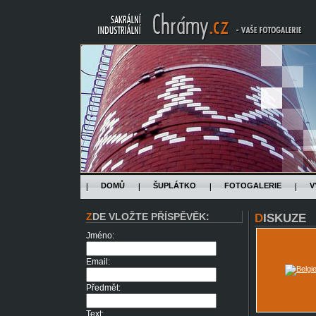
DOMŮ
ŠUPLÁTKO
FOTOGALERIE
V
ZDE VLOŽTE PŘÍSPĚVĚK:
DISKUZE
Jméno:
Email:
Předmět:
Text: