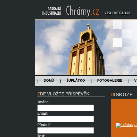
DOMŮ
ŠUPLÁTKO
FOTOGALERIE
V
ZDE VLOŽTE PŘÍSPĚVĚK:
DISKUZE
Jméno:
Email:
Předmět:
Text: