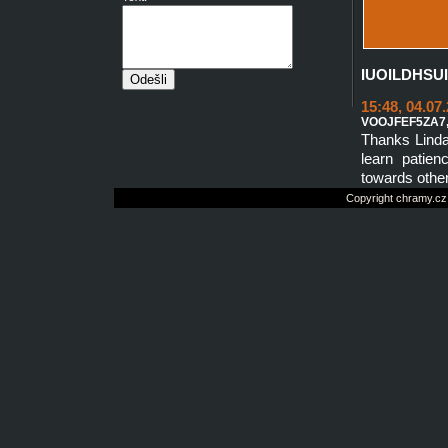
IUOILDHSU
15:48, 04.07
VOOJFEF5ZA7
Thanks Linda
learn patien
towards other
Copyright chramy.cz