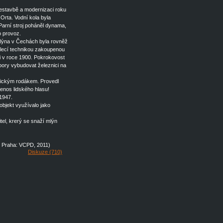
estavbě a modernizaci roku
 Orta. Vodní kola byla
arní stroj poháněl dynama,
o provoz.
mlýna v Čechách byla rovněž
lecí technikou zakoupenou
 v roce 1900. Pokrokovost
pory vybudovat železnici na
tickým rodákem. Provedl
enos lidského hlasu!
1947.
bjekt využívalo jako
tel, krerý se snaží mlýn
aj, Praha: VCPD, 2011)
Diskuze (710)