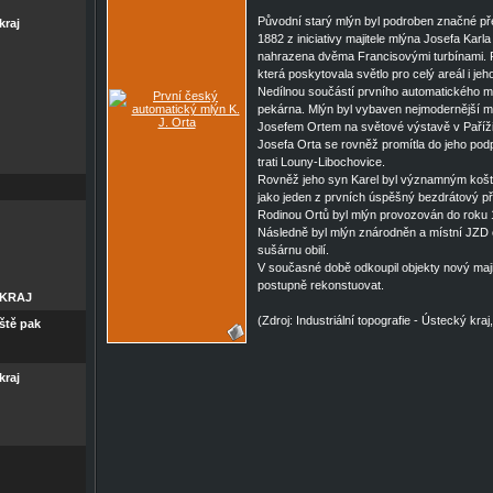
Původní starý mlýn byl podroben značné př
raj
1882 z iniciativy majitele mlýna Josefa Karla
nahrazena dvěma Francisovými turbínami. P
která poskytovala světlo pro celý areál i jeh
Nedílnou součástí prvního automatického 
pekárna. Mlýn byl vybaven nejmodernější m
Josefem Ortem na světové výstavě v Paříži
Josefa Orta se rovněž promítla do jeho pod
trati Louny-Libochovice.
Rovněž jeho syn Karel byl významným koš
jako jeden z prvních úspěšný bezdrátový př
Rodinou Ortů byl mlýn provozován do roku 
Následně byl mlýn znárodněn a místní JZD o
sušárnu obilí.
V současné době odkoupil objekty nový maji
postupně rekonstuovat.
KRAJ
(Zdroj: Industriální topografie - Ústecký kr
ště pak
raj