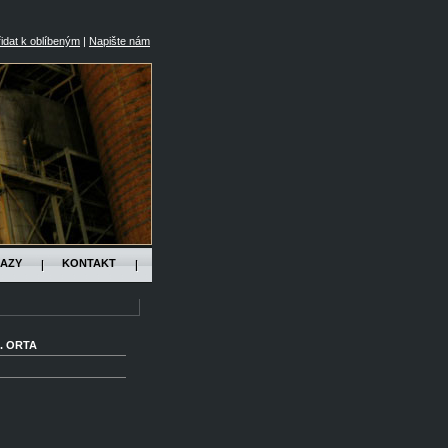
idat k oblíbeným
|
Napište nám
AZY
KONTAKT
. ORTA