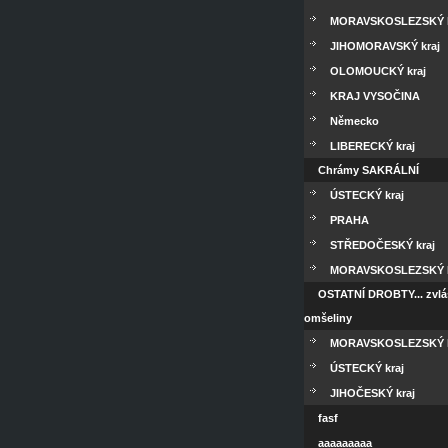
MORAVSKOSLEZSKÝ k
JIHOMORAVSKÝ kraj
OLOMOUCKÝ kraj
KRAJ VYSOČINA
Německo
LIBERECKÝ kraj
Chrámy SAKRÁLNÍ
ÚSTECKÝ kraj
PRAHA
STŘEDOČESKÝ kraj
MORAVSKOSLEZSKÝ 
OSTATNÍ DROBTY... zvlá
omšeliny
MORAVSKOSLEZSKÝ k
ÚSTECKÝ kraj
JIHOČESKÝ kraj
fasf
aaaaaaaaa