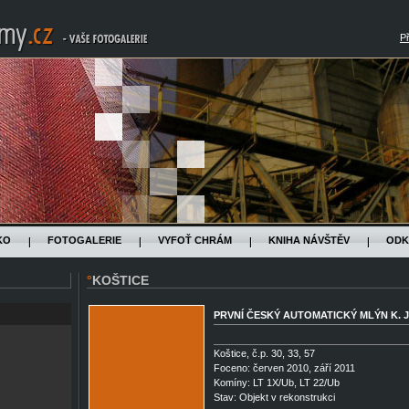
Př
KO
FOTOGALERIE
VYFOŤ CHRÁM
KNIHA NÁVŠTĚV
ODK
°KOŠTICE
PRVNÍ ČESKÝ AUTOMATICKÝ MLÝN K. J
Koštice, č.p. 30, 33, 57
Foceno: červen 2010, září 2011
Komíny: LT 1X/Ub, LT 22/Ub
Stav: Objekt v rekonstrukci