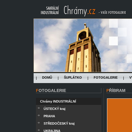
DOMŮ
ŠUPLÁTKO
FOTOGALERIE
V
FOTOGALERIE
PŘÍBRAM
Chrámy INDUSTRIÁLNÍ
ÚSTECKÝ kraj
PRAHA
STŘEDOČESKÝ kraj
UKRAJINA