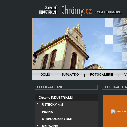
DOMŮ
ŠUPLÁTKO
FOTOGALERIE
V
FOTOGALERIE
FOTOGALER
Chrámy INDUSTRIÁLNÍ
ÚSTECKÝ kraj
PRAHA
STŘEDOČESKÝ kraj
UKRAJINA